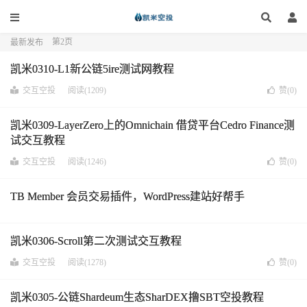
第2页
最新发布
凯米0310-L1新公链5ire测试网教程
交互空投
阅读(1209)
赞(
0
)
凯米0309-LayerZero上的Omnichain 借贷平台Cedro Finance测
试交互教程
交互空投
阅读(1246)
赞(
0
)
TB Member 会员交易插件，WordPress建站好帮手
凯米0306-Scroll第二次测试交互教程
交互空投
阅读(1278)
赞(
0
)
凯米0305-公链Shardeum生态SharDEX撸SBT空投教程