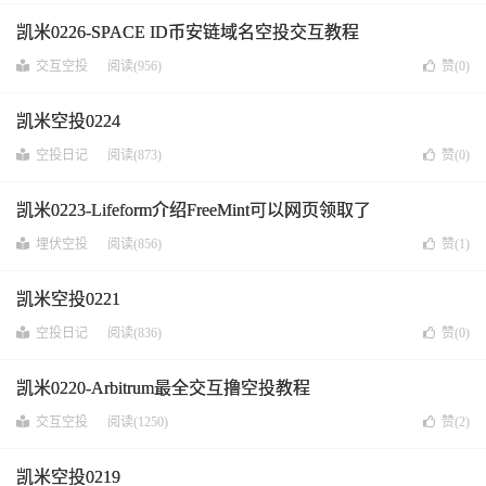
凯米0226-SPACE ID币安链域名空投交互教程
交互空投
阅读(956)
赞(
0
)
凯米空投0224
空投日记
阅读(873)
赞(
0
)
凯米0223-Lifeform介绍FreeMint可以网页领取了
埋伏空投
阅读(856)
赞(
1
)
凯米空投0221
空投日记
阅读(836)
赞(
0
)
凯米0220-Arbitrum最全交互撸空投教程
交互空投
阅读(1250)
赞(
2
)
凯米空投0219