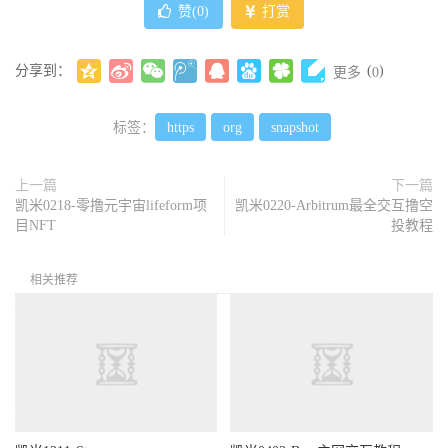
赞(
0
)
打赏
分享到：
(
)
更多
0
标签：
https
org
snapshot
上一篇
下一篇
凯米0218-零撸元宇宙lifeform项
凯米0220-Arbitrum最全交互撸空
目NFT
投教程
相关推荐