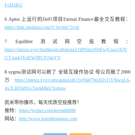
FoDzKU
6 Aptos 上运行的DeFi项目Eternal Finance最全交互教程：
https://link.medium.com/V3wIinC5vxb
7 Equilibre测试网空投教程：
https://mirror.xyz/chiefdavid.eth/kmoZ10PSbrsNSFwjGswvXfY
UT-bmQTctEWJBCP24eYY
8 sygma测试网可以刷了 全链互操作协议 母公司融了2000
万
https://mirror.xyz/coincapital.eth/3xjSh07Wu92vUV9iwuL6-
4x2LRDIdSGTgekMkEYomsw
凯米带你撸币，每天优质空投推荐！
推特：
https://twitter.com/kermit8888
网站：
http://www.kaimikongtou.com