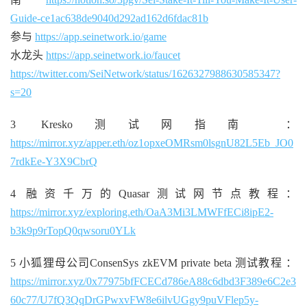
Guide-ce1ac638de9040d292ad162d6fdac81b
参与
https://app.seinetwork.io/game
水龙头
https://app.seinetwork.io/faucet
https://twitter.com/SeiNetwork/status/1626327988630585347?
s=20
3 Kresko测试网指南 ：
https://mirror.xyz/apper.eth/oz1opxeOMRsm0lsgnU82L5Eb_JO0
7rdkEe-Y3X9CbrQ
4 融资千万的Quasar测试网节点教程：
https://mirror.xyz/exploring.eth/OaA3Mi3LMWFfECi8ipE2-
b3k9p9rTopQ0qwsoru0YLk
5 小狐狸母公司ConsenSys zkEVM private beta 测试教程 ：
https://mirror.xyz/0x77975bfFCECd786eA88c6dbd3F389e6C2e3
60c77/U7fQ3QqDrGPwxvFW8e6ilvUGgy9puVFlep5y-