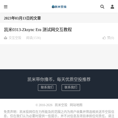
2023年03月13日的文章
凯米0313-Zksync Era 测试网交互教程
交互空投
阅读(1536)
赞(
0
)
凯米带你撸币，每天优质空投推荐
联系我们
联系我们
© 2010-2026
凯米空投
网站地图
免责声明：凯米投网仅在力所能及的范围之内为用户收集并筛选相关送币空投信
息，仅在我们认为必要时提供一些提示，并不对信息及项目承担任何责任。请注