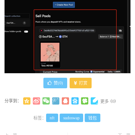
赞(
0
)
打赏
分享到：
(
)
更多
0
标签：
nft
sudoswap
钱包