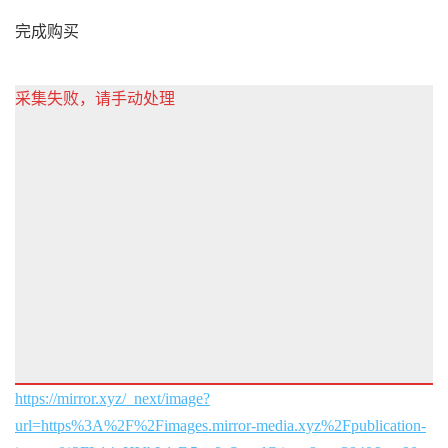
完成购买
采集失败，请手动处理
https://mirror.xyz/_next/image?
url=https%3A%2F%2Fimages.mirror-media.xyz%2Fpublication-