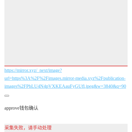
https://mirror.xyz/_next/image?
url=https%3A%2F%2Fimages.mirror-media.xyz%2Fpublication-
images%2FPbLU4N4pVXKEAauFyGUfl.jpeg&w=3840&q=90
approve钱包确认
采集失败，请手动处理