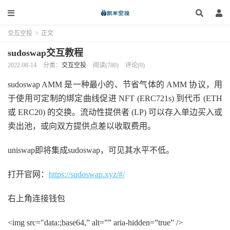
交互空投
>
正文
sudoswap交互教程
2022-08-14
分类：
交互空投
阅读(780)
评论(0)
sudoswap AMM 是一种最小的、节省气体的 AMM 协议，用
于使用可定制的绑定曲线促进 NFT (ERC721s) 到代币 (ETH
或 ERC20) 的交换。流动性提供者 (LP) 可以存入单边买入或
卖出池，或向双方提供点差以收取费用。
uniswap即将集成sudoswap，可见其水平不低。
打开官网：
https://sudoswap.xyz/#/
右上角连接钱包
<img src="data:;base64,” alt=”” aria-hidden=”true” />