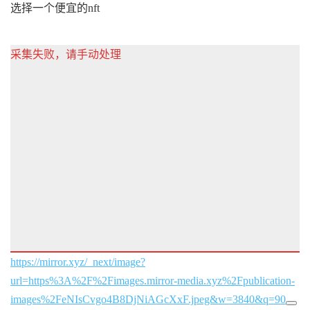
选择一个便宜的nft
采集失败，请手动处理
https://mirror.xyz/_next/image?
url=https%3A%2F%2Fimages.mirror-media.xyz%2Fpublication-
images%2FeNIsCvgo4B8DjNiAGcXxF.jpeg&w=3840&q=90