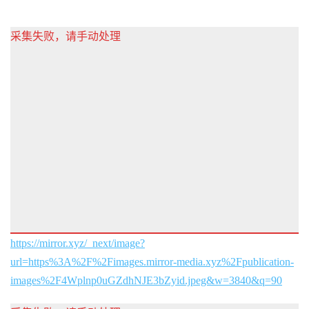
采集失败，请手动处理
https://mirror.xyz/_next/image?
url=https%3A%2F%2Fimages.mirror-media.xyz%2Fpublication-
images%2F4Wplnp0uGZdhNJE3bZyid.jpeg&w=3840&q=90