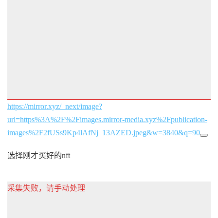
https://mirror.xyz/_next/image?
url=https%3A%2F%2Fimages.mirror-media.xyz%2Fpublication-
images%2F2fUSs9Kp4lAfNj_13AZED.jpeg&w=3840&q=90
选择刚才买好的nft
采集失败，请手动处理