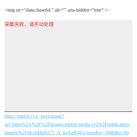
<img src="data:;base64,” alt=”” aria-hidden=”true” />
采集失败，请手动处理
https://mirror.xyz/_next/image?
url=https%3A%2F%2Fimages.mirror-media.xyz%2Fpublication-
images%2FhEobDmVi75_A_kvAeR4Uo.jpeg&w=3840&q=90