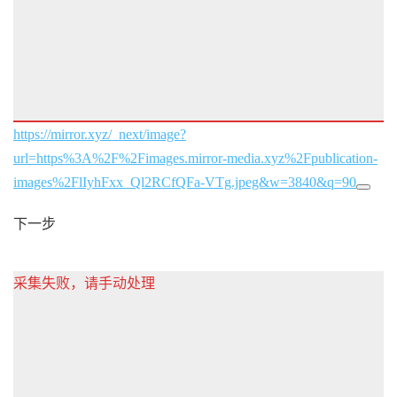
https://mirror.xyz/_next/image?
url=https%3A%2F%2Fimages.mirror-media.xyz%2Fpublication-
images%2FlIyhFxx_Ql2RCfQFa-VTg.jpeg&w=3840&q=90
下一步
采集失败，请手动处理