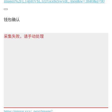
images%2FL14pHVbL1rD5xx8eSwvdC.jpeg&w=3840&q=90
钱包确认
采集失败，请手动处理
https://mirror.xyz/_next/image?