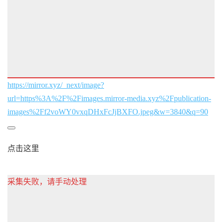
https://mirror.xyz/_next/image?
url=https%3A%2F%2Fimages.mirror-media.xyz%2Fpublication-
images%2Ff2voWY0vxqDHxFcJjBXFO.jpeg&w=3840&q=90
点击这里
采集失败，请手动处理