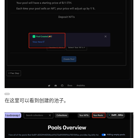
在这里可以看到创建的池子。