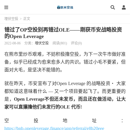
埋伏空投
>
正文
错过了OP空投别再错过OLE——刚获币安战略投资
的Open Leverage
2022-08-06
分类：
埋伏空投
阅读(801)
评论(0)
在熊市里炒币艰难，不妨积极撸空投，为下一次牛市做好准
备，似乎已经成为愈来愈多人的共识。错过小毛不要紧，但
面对大毛，是坚决不能错的。
就在昨天，币安宣布了对Open Leverage 的战略投资‧ 大家
都知道这意味着什么 — 又一个项目要起飞了。而更重要的
是，
Open Leverage不但还未发币，而且还在做活动，让大
家可以直攘撸他们未发行的OLE 代币!
空投地址：
https://bnb.openleverage.finance/app/referral/e8b20eee