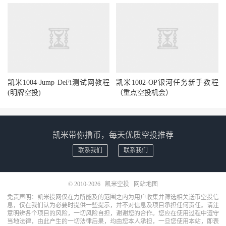
凯米1004-Jump DeFi测试网教程
凯米1002-OP银河任务新手教程
(明牌空投)
（重点空投机会）
凯米带你撸币，每天优质空投推荐
联系我们
联系我们
© 2010-2026
凯米空投
网站地图
免责声明：凯米投网仅在力所能及的范围之内为用户收集并筛选相关送币空投信
息，仅在我们认为必要时提供一些提示，并不对信息及项目承担任何责任。请注
意明辨各个项目的风险，一切风险自担，谢谢您的合作。您应在使用过程中遵守
当地法律，由此产生的一切法律后果，均由您本人承担，一旦您使用本站，即表