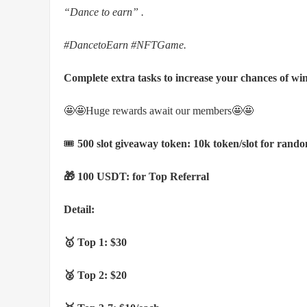
“Dance to earn” .
#DancetoEarn #NFTGame.
Complete extra tasks to increase your chances of wi
🤩🤩Huge rewards await our members🤩🤩
🎟
500 slot giveaway token: 10k token/slot for rando
🎁 100 USDT: for Top Referral
Detail:
🥇 Top 1: $30
🥈 Top 2: $20