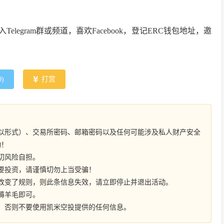
进入Telegram群或频道，喜欢Facebook，登记ERC钱包地址，邀
0
)
打赏
以形式）、交易所密码、邮箱密码以及任何可能涉及私人财产安全
动！
切风险自担。
要投资，请谨慎切勿上当受骗！
改变了规则，则此条信息失效，请立即停止并退出活动。
薅羊毛即可。
，否则不要使用凯米空投提供的任何信息。