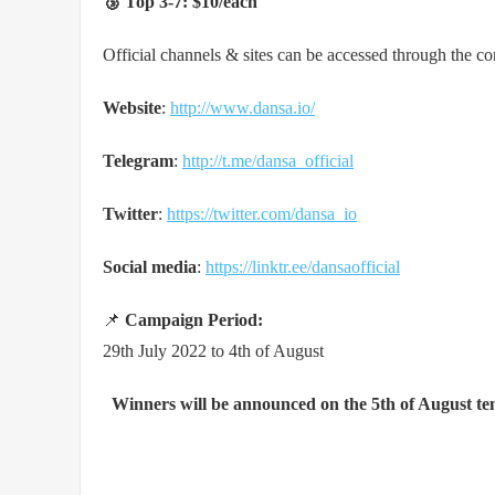
🥉 Top 3-7: $10/each
Official channels & sites can be accessed through the co
Website
:
http://www.dansa.io/
Telegram
:
http://t.me/dansa_official
Twitter
:
https://twitter.com/dansa_io
Social media
:
https://linktr.ee/dansaofficial
📌
Campaign Period:
29th July 2022 to 4th of August
Winners will be announced on the 5th of August ten