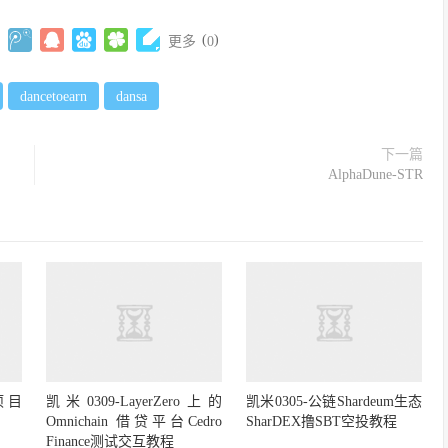
(
)
更多
0
dancetoearn
dansa
下一篇
AlphaDune-STR
项目
凯米0309-LayerZero上的
凯米0305-公链Shardeum生态
Omnichain 借贷平台Cedro
SharDEX撸SBT空投教程
Finance测试交互教程