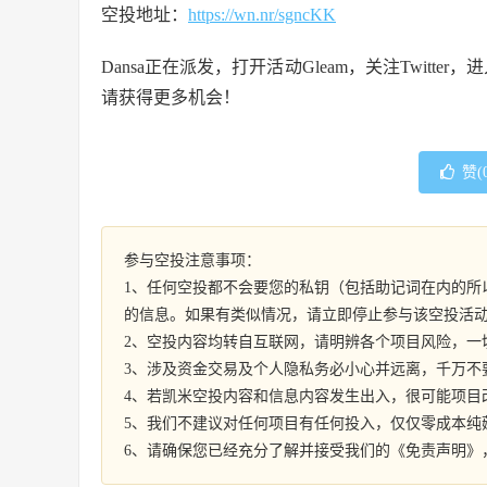
空投地址：
https://wn.nr/sgncKK
Dansa正在派发，打开活动Gleam，关注Twitter，
请获得更多机会！
赞(
参与空投注意事项：
1、任何空投都不会要您的私钥（包括助记词在内的所
的信息。如果有类似情况，请立即停止参与该空投活
2、空投内容均转自互联网，请明辨各个项目风险，一
3、涉及资金交易及个人隐私务必小心并远离，千万不
4、若凯米空投内容和信息内容发生出入，很可能项目
5、我们不建议对任何项目有任何投入，仅仅零成本纯
6、请确保您已经充分了解并接受我们的《免责声明》