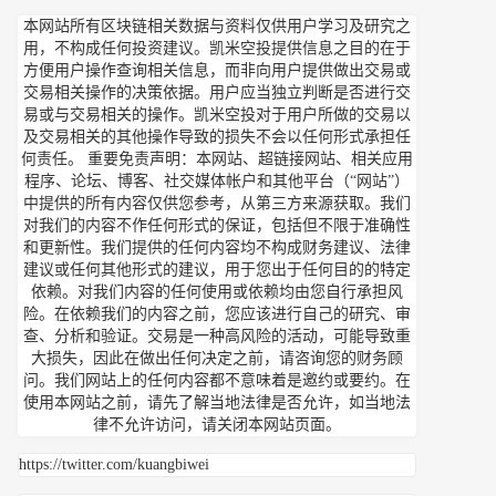
本网站所有区块链相关数据与资料仅供用户学习及研究之
用，不构成任何投资建议。凯米空投提供信息之目的在于
方便用户操作查询相关信息，而非向用户提供做出交易或
交易相关操作的决策依据。用户应当独立判断是否进行交
易或与交易相关的操作。凯米空投对于用户所做的交易以
及交易相关的其他操作导致的损失不会以任何形式承担任
何责任。 重要免责声明：本网站、超链接网站、相关应用
程序、论坛、博客、社交媒体帐户和其他平台（“网站”）
中提供的所有内容仅供您参考，从第三方来源获取。我们
对我们的内容不作任何形式的保证，包括但不限于准确性
和更新性。我们提供的任何内容均不构成财务建议、法律
建议或任何其他形式的建议，用于您出于任何目的的特定
依赖。对我们内容的任何使用或依赖均由您自行承担风
险。在依赖我们的内容之前，您应该进行自己的研究、审
查、分析和验证。交易是一种高风险的活动，可能导致重
大损失，因此在做出任何决定之前，请咨询您的财务顾
问。我们网站上的任何内容都不意味着是邀约或要约。在
使用本网站之前，请先了解当地法律是否允许，如当地法
律不允许访问，请关闭本网站页面。
https://twitter.com/kuangbiwei