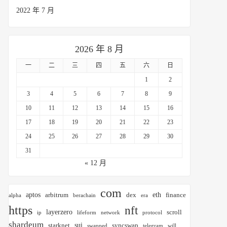
2022 年 7 月
2026 年 8 月
一
二
三
四
五
六
日
1
2
3
4
5
6
7
8
9
10
11
12
13
14
15
16
17
18
19
20
21
22
23
24
25
26
27
28
29
30
31
« 12 月
com
aptos
eth
arbitrum
dex
finance
alpha
berachain
era
https
nft
layerzero
scroll
ip
lifeform
network
protocol
shardeum
sui
starknet
syncswap
swapped
telegram
will