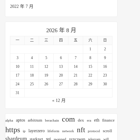
2022 年 7 月
2026 年 8 月
一
二
三
四
五
六
日
1
2
3
4
5
6
7
8
9
10
11
12
13
14
15
16
17
18
19
20
21
22
23
24
25
26
27
28
29
30
31
« 12 月
com
aptos
eth
arbitrum
dex
finance
alpha
berachain
era
https
nft
layerzero
scroll
ip
lifeform
network
protocol
shardeum
sui
starknet
syncswap
swapped
telegram
will