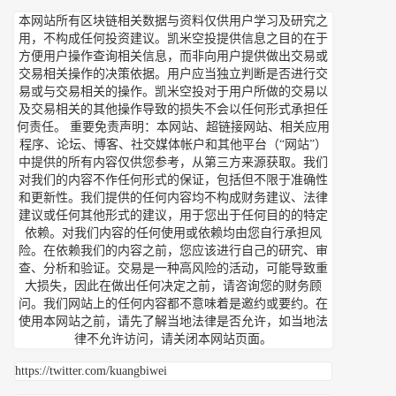
本网站所有区块链相关数据与资料仅供用户学习及研究之
用，不构成任何投资建议。凯米空投提供信息之目的在于
方便用户操作查询相关信息，而非向用户提供做出交易或
交易相关操作的决策依据。用户应当独立判断是否进行交
易或与交易相关的操作。凯米空投对于用户所做的交易以
及交易相关的其他操作导致的损失不会以任何形式承担任
何责任。 重要免责声明：本网站、超链接网站、相关应用
程序、论坛、博客、社交媒体帐户和其他平台（“网站”）
中提供的所有内容仅供您参考，从第三方来源获取。我们
对我们的内容不作任何形式的保证，包括但不限于准确性
和更新性。我们提供的任何内容均不构成财务建议、法律
建议或任何其他形式的建议，用于您出于任何目的的特定
依赖。对我们内容的任何使用或依赖均由您自行承担风
险。在依赖我们的内容之前，您应该进行自己的研究、审
查、分析和验证。交易是一种高风险的活动，可能导致重
大损失，因此在做出任何决定之前，请咨询您的财务顾
问。我们网站上的任何内容都不意味着是邀约或要约。在
使用本网站之前，请先了解当地法律是否允许，如当地法
律不允许访问，请关闭本网站页面。
https://twitter.com/kuangbiwei