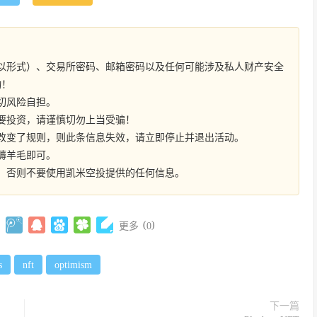
以形式）、交易所密码、邮箱密码以及任何可能涉及私人财产安全
动！
切风险自担。
要投资，请谨慎切勿上当受骗！
改变了规则，则此条信息失效，请立即停止并退出活动。
薅羊毛即可。
，否则不要使用凯米空投提供的任何信息。
(
)
更多
0
s
nft
optimism
下一篇