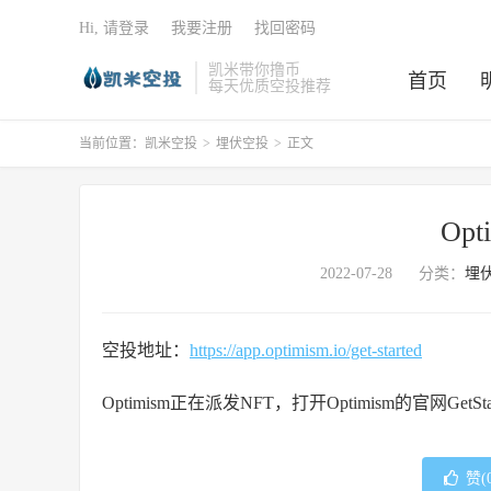
Hi, 请登录
我要注册
找回密码
凯米带你撸币
首页
每天优质空投推荐
当前位置：
凯米空投
>
埋伏空投
>
正文
Opt
2022-07-28
分类：
埋
空投地址：
https://app.optimism.io/get-started
Optimism正在派发NFT，打开Optimism的官网Ge
赞(