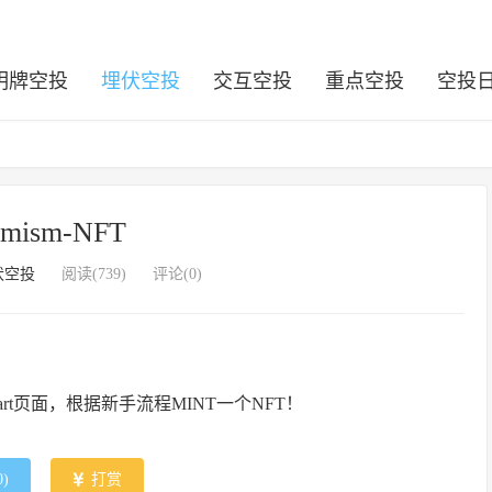
明牌空投
埋伏空投
交互空投
重点空投
空投
imism-NFT
伏空投
阅读(739)
评论(0)
tStart页面，根据新手流程MINT一个NFT！
0
)
打赏